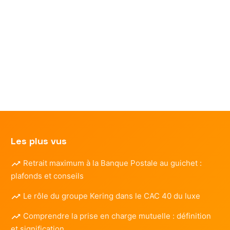
n
ns
Les plus vus
Retrait maximum à la Banque Postale au guichet :
plafonds et conseils
Le rôle du groupe Kering dans le CAC 40 du luxe
Comprendre la prise en charge mutuelle : définition
et signification