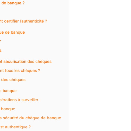
e de banque ?
ertifier l’authenticité ?
que de banque
?
s
et sécurisation des chèques
nt tous les chèques ?
on des chèques
de banque
érations à surveiller
e banque
 la sécurité du chèque de banque
st authentique ?