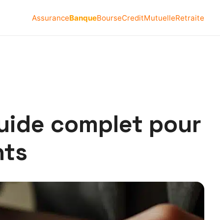
Assurance
Banque
Bourse
Credit
Mutuelle
Retraite
guide complet pour
nts