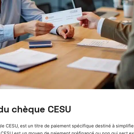
s du chèque CESU
e CESU, est un titre de paiement spécifique destiné à simplifier
 CESU est un moyen de paiement préfinancé ou non qui sert exc