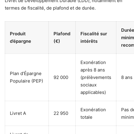
Livret de Développement Durable (LDD), notamment en
termes de fiscalité, de plafond et de durée.
Duré
Produit
Plafond
Fiscalité sur
minim
d’épargne
(€)
intérêts
reco
Exonération
après 8 ans
Plan d’Épargne
92 000
(prélèvements
8 ans
Populaire (PEP)
sociaux
applicables)
Exonération
Pas d
Livret A
22 950
totale
minim