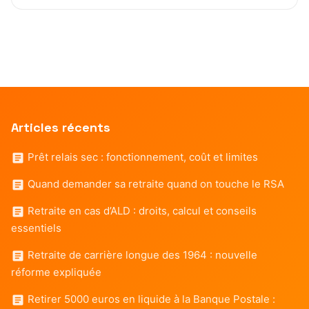
Articles récents
Prêt relais sec : fonctionnement, coût et limites
Quand demander sa retraite quand on touche le RSA
Retraite en cas d’ALD : droits, calcul et conseils
essentiels
Retraite de carrière longue des 1964 : nouvelle
réforme expliquée
Retirer 5000 euros en liquide à la Banque Postale :